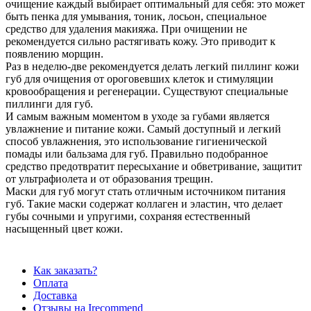
очищение каждый выбирает оптимальный для себя: это может
быть пенка для умывания, тоник, лосьон, специальное
средство для удаления макияжа. При очищении не
рекомендуется сильно растягивать кожу. Это приводит к
появлению морщин.
Раз в неделю-две рекомендуется делать легкий пиллинг кожи
губ для очищения от ороговевших клеток и стимуляции
кровообращения и регенерации. Существуют специальные
пиллинги для губ.
И самым важным моментом в уходе за губами является
увлажнение и питание кожи. Самый доступный и легкий
способ увлажнения, это использование гигиенической
помады или бальзама для губ. Правильно подобранное
средство предотвратит пересыхание и обветривание, защитит
от ультрафиолета и от образования трещин.
Маски для губ могут стать отличным источником питания
губ. Такие маски содержат коллаген и эластин, что делает
губы сочными и упругими, сохраняя естественный
насыщенный цвет кожи.
Как заказать?
Оплата
Доставка
Отзывы на Irecommend