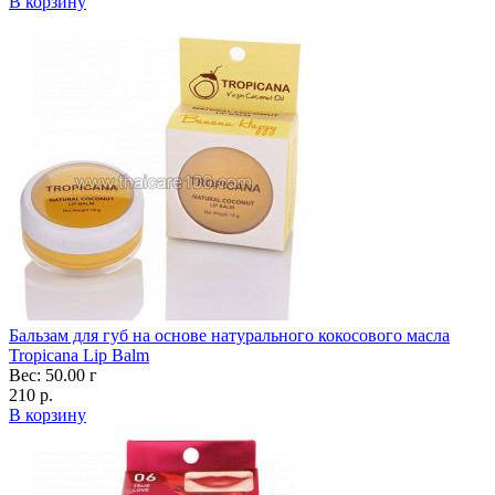
В корзину
Бальзам для губ на основе натурального кокосового масла
Tropicana Lip Balm
Вес: 50.00 г
210 р.
В корзину