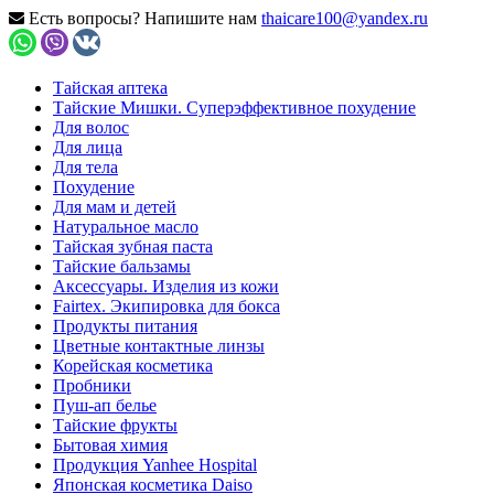
Есть вопросы? Напишите нам
thaicare100@yandex.ru
Тайская аптека
Тайские Мишки. Суперэффективное похудение
Для волос
Для лица
Для тела
Похудение
Для мам и детей
Натуральное масло
Тайская зубная паста
Тайские бальзамы
Аксессуары. Изделия из кожи
Fairtex. Экипировка для бокса
Продукты питания
Цветные контактные линзы
Корейская косметика
Пробники
Пуш-ап белье
Тайские фрукты
Бытовая химия
Продукция Yanhee Hospital
Японская косметика Daiso