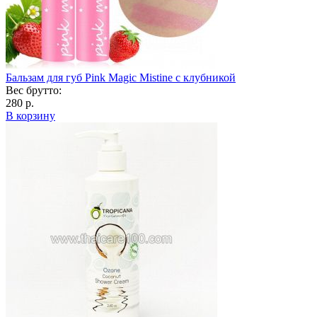
Бальзам для губ Pink Magic Mistine с клубникой
Вес брутто:
280 р.
В корзину