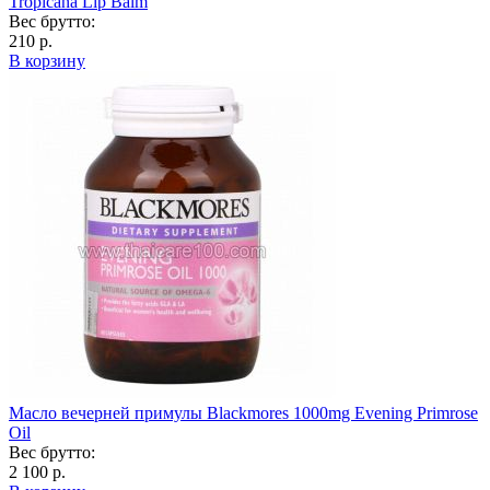
Tropicana Lip Balm
Вес брутто:
210 р.
В корзину
Масло вечерней примулы Blackmores 1000mg Evening Primrose
Oil
Вес брутто:
2 100 р.