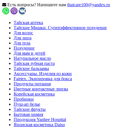
Есть вопросы? Напишите нам
thaicare100@yandex.ru
Тайская аптека
Тайские Мишки. Суперэффективное похудение
Для волос
Для лица
Для тела
Похудение
Для мам и детей
Натуральное масло
Тайская зубная паста
Тайские бальзамы
Аксессуары. Изделия из кожи
Fairtex. Экипировка для бокса
Продукты питания
Цветные контактные линзы
Корейская косметика
Пробники
Пуш-ап белье
Тайские фрукты
Бытовая химия
Продукция Yanhee Hospital
Японская косметика Daiso