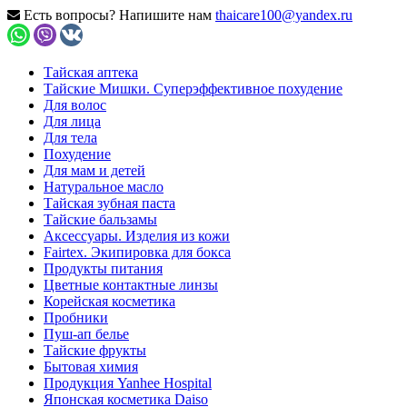
Есть вопросы? Напишите нам
thaicare100@yandex.ru
Тайская аптека
Тайские Мишки. Суперэффективное похудение
Для волос
Для лица
Для тела
Похудение
Для мам и детей
Натуральное масло
Тайская зубная паста
Тайские бальзамы
Аксессуары. Изделия из кожи
Fairtex. Экипировка для бокса
Продукты питания
Цветные контактные линзы
Корейская косметика
Пробники
Пуш-ап белье
Тайские фрукты
Бытовая химия
Продукция Yanhee Hospital
Японская косметика Daiso