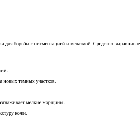
Добавить в закладки
Нашли дешевле ?
а для борьбы с пигментацией и мелазмой. Средство выравнивае
ний.
я новых темных участков.
азглаживает мелкие морщины.
кстуру кожи.