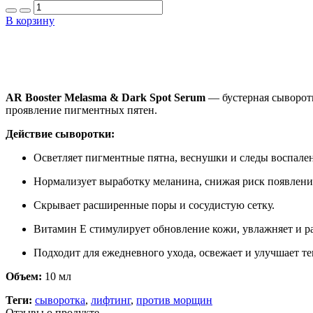
В корзину
AR Booster Melasma & Dark Spot Serum
— бустерная сыворотк
проявление пигментных пятен.
Действие сыворотки:
Осветляет пигментные пятна, веснушки и следы воспале
Нормализует выработку меланина, снижая риск появлени
Скрывает расширенные поры и сосудистую сетку.
Витамин Е стимулирует обновление кожи, увлажняет и р
Подходит для ежедневного ухода, освежает и улучшает те
Объем:
10 мл
Теги:
сыворотка
,
лифтинг
,
против морщин
Отзывы о продукте