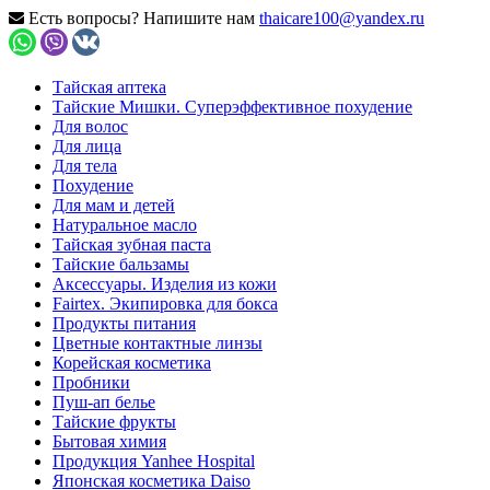
Есть вопросы? Напишите нам
thaicare100@yandex.ru
Тайская аптека
Тайские Мишки. Суперэффективное похудение
Для волос
Для лица
Для тела
Похудение
Для мам и детей
Натуральное масло
Тайская зубная паста
Тайские бальзамы
Аксессуары. Изделия из кожи
Fairtex. Экипировка для бокса
Продукты питания
Цветные контактные линзы
Корейская косметика
Пробники
Пуш-ап белье
Тайские фрукты
Бытовая химия
Продукция Yanhee Hospital
Японская косметика Daiso