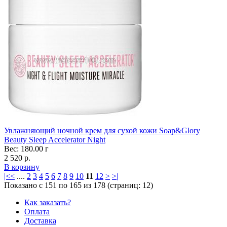
Увлажняющий ночной крем для сухой кожи Soap&Glory
Beauty Sleep Accelerator Night
Вес: 180.00 г
2 520 р.
В корзину
|<
<
....
2
3
4
5
6
7
8
9
10
11
12
>
>|
Показано с 151 по 165 из 178 (страниц: 12)
Как заказать?
Оплата
Доставка