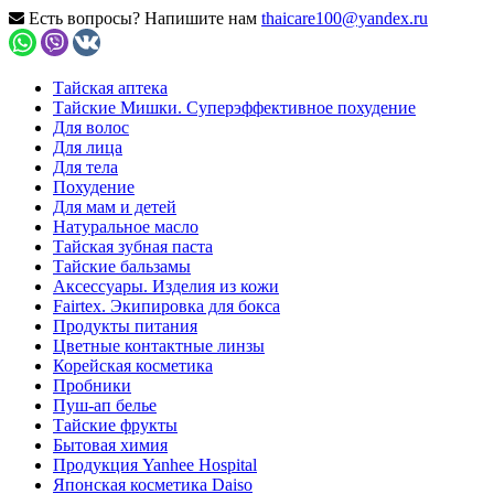
Есть вопросы? Напишите нам
thaicare100@yandex.ru
Тайская аптека
Тайские Мишки. Суперэффективное похудение
Для волос
Для лица
Для тела
Похудение
Для мам и детей
Натуральное масло
Тайская зубная паста
Тайские бальзамы
Аксессуары. Изделия из кожи
Fairtex. Экипировка для бокса
Продукты питания
Цветные контактные линзы
Корейская косметика
Пробники
Пуш-ап белье
Тайские фрукты
Бытовая химия
Продукция Yanhee Hospital
Японская косметика Daiso