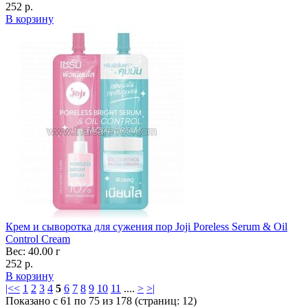
252 р.
В корзину
Крем и сыворотка для сужения пор Joji Poreless Serum & Oil
Control Cream
Вес: 40.00 г
252 р.
В корзину
|<
<
1
2
3
4
5
6
7
8
9
10
11
....
>
>|
Показано с 61 по 75 из 178 (страниц: 12)