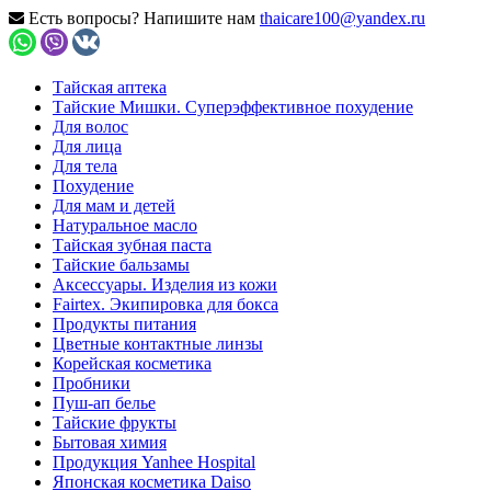
Есть вопросы? Напишите нам
thaicare100@yandex.ru
Тайская аптека
Тайские Мишки. Суперэффективное похудение
Для волос
Для лица
Для тела
Похудение
Для мам и детей
Натуральное масло
Тайская зубная паста
Тайские бальзамы
Аксессуары. Изделия из кожи
Fairtex. Экипировка для бокса
Продукты питания
Цветные контактные линзы
Корейская косметика
Пробники
Пуш-ап белье
Тайские фрукты
Бытовая химия
Продукция Yanhee Hospital
Японская косметика Daiso