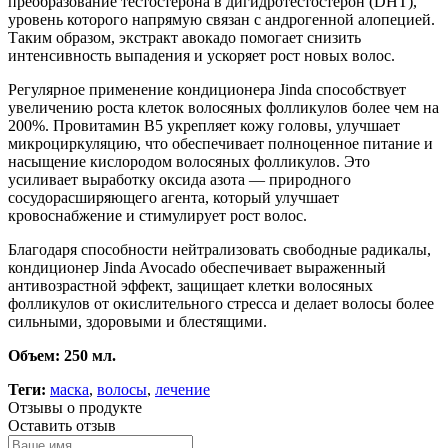
преобразование тестостерона в дигидротестостерон (DHT),
уровень которого напрямую связан с андрогенной алопецией.
Таким образом, экстракт авокадо помогает снизить
интенсивность выпадения и ускоряет рост новых волос.
Регулярное применение кондиционера Jinda способствует
увеличению роста клеток волосяных фолликулов более чем на
200%. Провитамин В5 укрепляет кожу головы, улучшает
микроциркуляцию, что обеспечивает полноценное питание и
насыщение кислородом волосяных фолликулов. Это
усиливает выработку оксида азота — природного
сосудорасширяющего агента, который улучшает
кровоснабжение и стимулирует рост волос.
Благодаря способности нейтрализовать свободные радикалы,
кондиционер Jinda Avocado обеспечивает выраженный
антивозрастной эффект, защищает клетки волосяных
фолликулов от окислительного стресса и делает волосы более
сильными, здоровыми и блестящими.
Объем: 250 мл.
Теги:
маска
,
волосы
,
лечение
Отзывы о продукте
Оставить отзыв