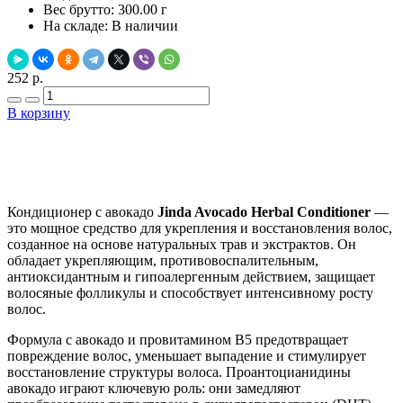
Вес брутто:
300.00 г
На складе:
В наличии
252 р.
В корзину
Добавить в закладки
Нашли дешевле ?
Кондиционер с авокадо
Jinda Avocado Herbal Conditioner
—
это мощное средство для укрепления и восстановления волос,
созданное на основе натуральных трав и экстрактов. Он
обладает укрепляющим, противовоспалительным,
антиоксидантным и гипоалергенным действием, защищает
волосяные фолликулы и способствует интенсивному росту
волос.
Формула с авокадо и провитамином В5 предотвращает
повреждение волос, уменьшает выпадение и стимулирует
восстановление структуры волоса. Проантоцианидины
авокадо играют ключевую роль: они замедляют