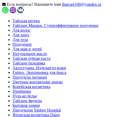
Есть вопросы? Напишите нам
thaicare100@yandex.ru
Тайская аптека
Тайские Мишки. Суперэффективное похудение
Для волос
Для лица
Для тела
Похудение
Для мам и детей
Натуральное масло
Тайская зубная паста
Тайские бальзамы
Аксессуары. Изделия из кожи
Fairtex. Экипировка для бокса
Продукты питания
Цветные контактные линзы
Корейская косметика
Пробники
Пуш-ап белье
Тайские фрукты
Бытовая химия
Продукция Yanhee Hospital
Японская косметика Daiso