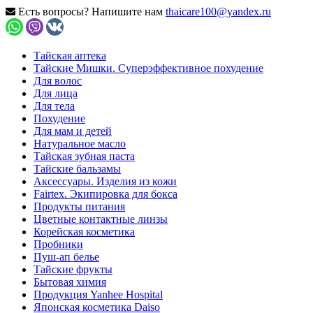
Есть вопросы? Напишите нам
thaicare100@yandex.ru
Тайская аптека
Тайские Мишки. Суперэффективное похудение
Для волос
Для лица
Для тела
Похудение
Для мам и детей
Натуральное масло
Тайская зубная паста
Тайские бальзамы
Аксессуары. Изделия из кожи
Fairtex. Экипировка для бокса
Продукты питания
Цветные контактные линзы
Корейская косметика
Пробники
Пуш-ап белье
Тайские фрукты
Бытовая химия
Продукция Yanhee Hospital
Японская косметика Daiso