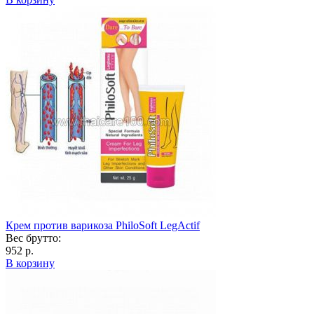
Крем против варикоза PhiloSoft LegActif
Вес брутто:
952 р.
В корзину