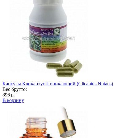
Капсулы Кликантус Поникающий (Clicantus Nutans)
Вес брутто:
896 р.
В корзину