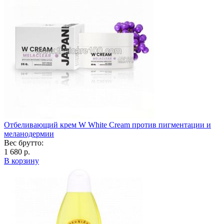
Отбеливающий крем W White Cream против пигментации и
меланодермии
Вес брутто:
1 680 р.
В корзину