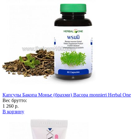
Капсулы Бакопа Монье (брахми) Bacopa monnieri Herbal One
Вес брутто:
1 260 р.
В корзину