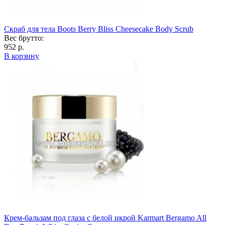
Скраб для тела Boots Berry Bliss Cheesecake Body Scrub
Вес брутто:
952 р.
В корзину
Крем-бальзам под глаза с белой икрой Karmart Bergamo All