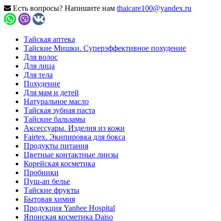
Есть вопросы? Напишите нам
thaicare100@yandex.ru
Тайская аптека
Тайские Мишки. Суперэффективное похудение
Для волос
Для лица
Для тела
Похудение
Для мам и детей
Натуральное масло
Тайская зубная паста
Тайские бальзамы
Аксессуары. Изделия из кожи
Fairtex. Экипировка для бокса
Продукты питания
Цветные контактные линзы
Корейская косметика
Пробники
Пуш-ап белье
Тайские фрукты
Бытовая химия
Продукция Yanhee Hospital
Японская косметика Daiso