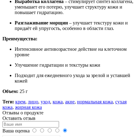
Выработка коллагена
– стимулирует синтез коллагена,
уменьшает его потерю, улучшает структуру кожи и
повышает гидратацию.
Разглаживание морщин
– улучшает текстуру кожи и
придаёт ей упругость, особенно в области глаз.
Преимущества:
Интенсивное антивозрастное действие на клеточном
уровне
Улучшение гидратации и текстуры кожи
Подходит для ежедневного ухода за зрелой и уставшей
кожей
Объем:
25 г
Теги:
крем
,
лицо
,
уход
,
кожа
,
акне
,
нормальная кожа
,
сухая
кожа
,
жирная кожа
Отзывы о продукте
Оставить отзыв
Ваша оценка