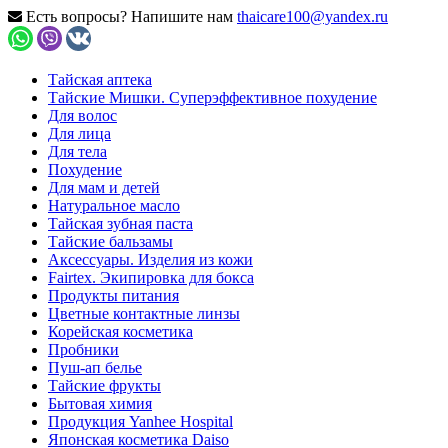
Есть вопросы? Напишите нам
thaicare100@yandex.ru
Тайская аптека
Тайские Мишки. Суперэффективное похудение
Для волос
Для лица
Для тела
Похудение
Для мам и детей
Натуральное масло
Тайская зубная паста
Тайские бальзамы
Аксессуары. Изделия из кожи
Fairtex. Экипировка для бокса
Продукты питания
Цветные контактные линзы
Корейская косметика
Пробники
Пуш-ап белье
Тайские фрукты
Бытовая химия
Продукция Yanhee Hospital
Японская косметика Daiso