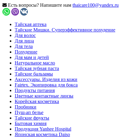
Есть вопросы? Напишите нам
thaicare100@yandex.ru
Тайская аптека
Тайские Мишки. Суперэффективное похудение
Для волос
Для лица
Для тела
Похудение
Для мам и детей
Натуральное масло
Тайская зубная паста
Тайские бальзамы
Аксессуары. Изделия из кожи
Fairtex. Экипировка для бокса
Продукты питания
Цветные контактные линзы
Корейская косметика
Пробники
Пуш-ап белье
Тайские фрукты
Бытовая химия
Продукция Yanhee Hospital
Японская косметика Daiso