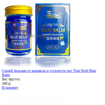
Синий бальзам от варикоза и усталости ног Thai Herb Blue
Balm
Вес брутто:
266 р.
В корзину