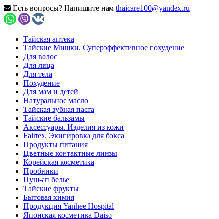
Есть вопросы? Напишите нам
thaicare100@yandex.ru
Тайская аптека
Тайские Мишки. Суперэффективное похудение
Для волос
Для лица
Для тела
Похудение
Для мам и детей
Натуральное масло
Тайская зубная паста
Тайские бальзамы
Аксессуары. Изделия из кожи
Fairtex. Экипировка для бокса
Продукты питания
Цветные контактные линзы
Корейская косметика
Пробники
Пуш-ап белье
Тайские фрукты
Бытовая химия
Продукция Yanhee Hospital
Японская косметика Daiso