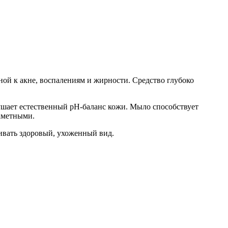
ной к акне, воспалениям и жирности. Средство глубоко
ушает естественный pH-баланс кожи. Мыло способствует
заметными.
ивать здоровый, ухоженный вид.