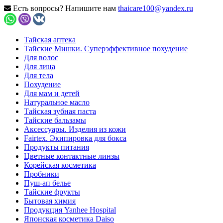
Есть вопросы? Напишите нам
thaicare100@yandex.ru
Тайская аптека
Тайские Мишки. Суперэффективное похудение
Для волос
Для лица
Для тела
Похудение
Для мам и детей
Натуральное масло
Тайская зубная паста
Тайские бальзамы
Аксессуары. Изделия из кожи
Fairtex. Экипировка для бокса
Продукты питания
Цветные контактные линзы
Корейская косметика
Пробники
Пуш-ап белье
Тайские фрукты
Бытовая химия
Продукция Yanhee Hospital
Японская косметика Daiso