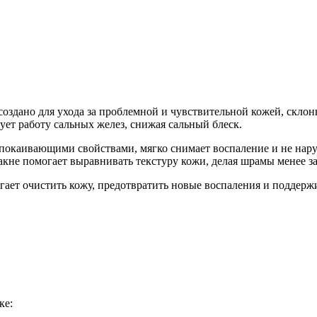
Добавить в закладки
Нашли дешевле ?
создано для ухода за проблемной и чувствительной кожей, склон
ет работу сальных желез, снижая сальный блеск.
спокаивающими свойствами, мягко снимает воспаление и не нар
акне помогает выравнивать текстуру кожи, делая шрамы менее 
ает очистить кожу, предотвратить новые воспаления и поддерж
ке: