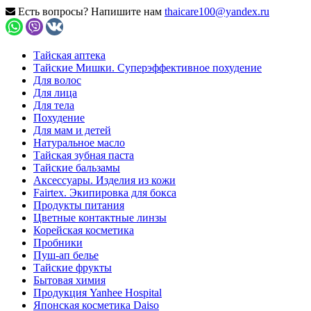
Есть вопросы? Напишите нам
thaicare100@yandex.ru
Тайская аптека
Тайские Мишки. Суперэффективное похудение
Для волос
Для лица
Для тела
Похудение
Для мам и детей
Натуральное масло
Тайская зубная паста
Тайские бальзамы
Аксессуары. Изделия из кожи
Fairtex. Экипировка для бокса
Продукты питания
Цветные контактные линзы
Корейская косметика
Пробники
Пуш-ап белье
Тайские фрукты
Бытовая химия
Продукция Yanhee Hospital
Японская косметика Daiso