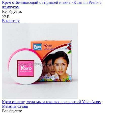
Крем отбеливающий от прыщей и акне «Kuan Im Pearl» с
жемчугом
Вес брутто:
59 р.
В корзину
Крем от акне, мелазмы и кожных воспалений Yoko Acne-
Melasma Cream
Вес брутто: