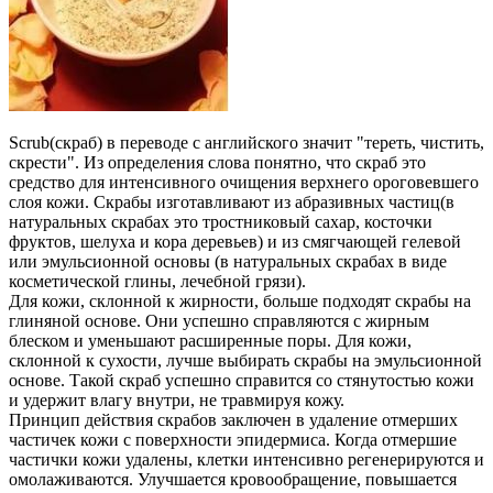
Scrub(скраб) в переводе с английского значит "тереть, чистить,
скрести". Из определения слова понятно, что скраб это
средство для интенсивного очищения верхнего ороговевшего
слоя кожи. Скрабы изготавливают из абразивных частиц(в
натуральных скрабах это тростниковый сахар, косточки
фруктов, шелуха и кора деревьев) и из смягчающей гелевой
или эмульсионной основы (в натуральных скрабах в виде
косметической глины, лечебной грязи).
Для кожи, склонной к жирности, больше подходят скрабы на
глиняной основе. Они успешно справляются с жирным
блеском и уменьшают расширенные поры. Для кожи,
склонной к сухости, лучше выбирать скрабы на эмульсионной
основе. Такой скраб успешно справится со стянутостью кожи
и удержит влагу внутри, не травмируя кожу.
Принцип действия скрабов заключен в удаление отмерших
частичек кожи с поверхности эпидермиса. Когда отмершие
частички кожи удалены, клетки интенсивно регенерируются и
омолаживаются. Улучшается кровообращение, повышается