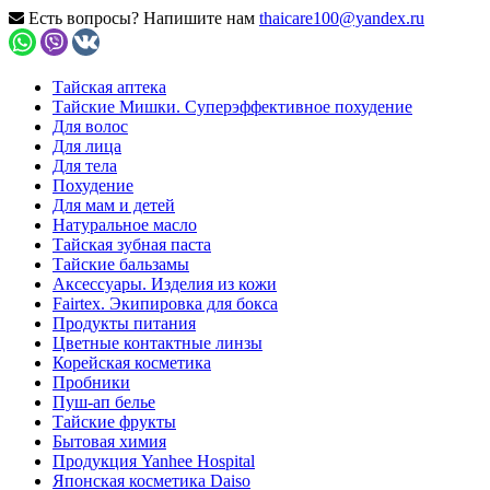
Есть вопросы? Напишите нам
thaicare100@yandex.ru
Тайская аптека
Тайские Мишки. Суперэффективное похудение
Для волос
Для лица
Для тела
Похудение
Для мам и детей
Натуральное масло
Тайская зубная паста
Тайские бальзамы
Аксессуары. Изделия из кожи
Fairtex. Экипировка для бокса
Продукты питания
Цветные контактные линзы
Корейская косметика
Пробники
Пуш-ап белье
Тайские фрукты
Бытовая химия
Продукция Yanhee Hospital
Японская косметика Daiso