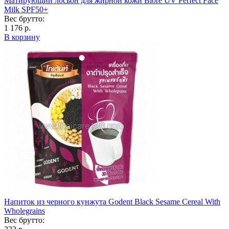
Матирующий лосьон для жирной кожи Biore UV Perfect Face
Milk SPF50+
Вес брутто:
1 176 р.
В корзину
Напиток из черного кунжута Godent Black Sesame Cereal With
Wholegrains
Вес брутто: