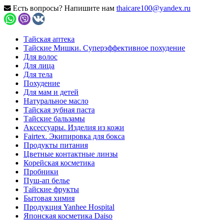
Есть вопросы? Напишите нам
thaicare100@yandex.ru
Тайская аптека
Тайские Мишки. Суперэффективное похудение
Для волос
Для лица
Для тела
Похудение
Для мам и детей
Натуральное масло
Тайская зубная паста
Тайские бальзамы
Аксессуары. Изделия из кожи
Fairtex. Экипировка для бокса
Продукты питания
Цветные контактные линзы
Корейская косметика
Пробники
Пуш-ап белье
Тайские фрукты
Бытовая химия
Продукция Yanhee Hospital
Японская косметика Daiso