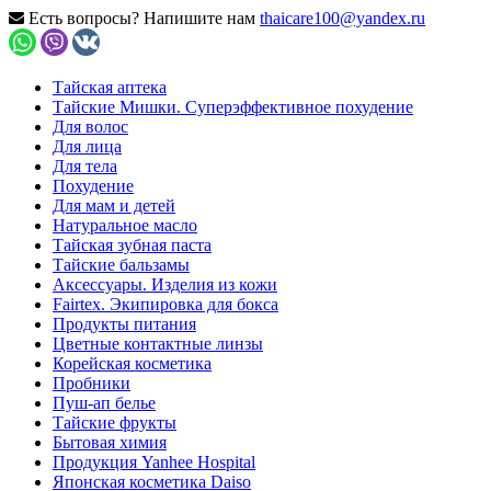
Есть вопросы? Напишите нам
thaicare100@yandex.ru
Тайская аптека
Тайские Мишки. Суперэффективное похудение
Для волос
Для лица
Для тела
Похудение
Для мам и детей
Натуральное масло
Тайская зубная паста
Тайские бальзамы
Аксессуары. Изделия из кожи
Fairtex. Экипировка для бокса
Продукты питания
Цветные контактные линзы
Корейская косметика
Пробники
Пуш-ап белье
Тайские фрукты
Бытовая химия
Продукция Yanhee Hospital
Японская косметика Daiso