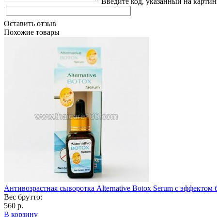
Введите код, указанный на картин
Оставить отзыв
Похожие товары
Антивозрастная сыворотка Alternative Botox Serum с эффектом 
Вес брутто:
560 р.
В корзину