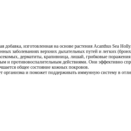
Добавить в закладки
Нашли дешевле ?
ая добавка, изготовленная на основе растения Acanthus Sea Hol
нных заболеваниях верхних дыхательных путей и легких (бронх
секомых, дерматиты, крапивница, лишай, грибковые поражения к
ным и противовоспалительным действиями. Они эффективно спра
чшается общее состояние кожных покровов.
 организма и поможет поддерживать иммунную систему в отлич