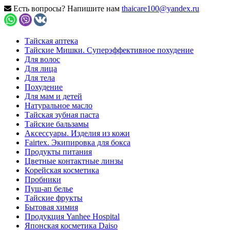
Есть вопросы? Напишите нам
thaicare100@yandex.ru
Тайская аптека
Тайские Мишки. Суперэффективное похудение
Для волос
Для лица
Для тела
Похудение
Для мам и детей
Натуральное масло
Тайская зубная паста
Тайские бальзамы
Аксессуары. Изделия из кожи
Fairtex. Экипировка для бокса
Продукты питания
Цветные контактные линзы
Корейская косметика
Пробники
Пуш-ап белье
Тайские фрукты
Бытовая химия
Продукция Yanhee Hospital
Японская косметика Daiso