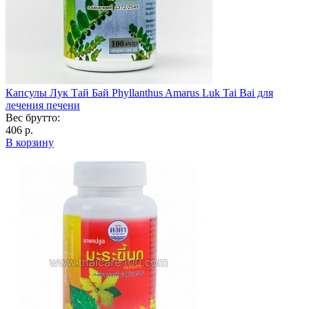
Капсулы Лук Тай Бай Phyllanthus Amarus Luk Tai Bai для
лечения печени
Вес брутто:
406 р.
В корзину