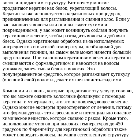
волос и придает им структуру. Вот почему многие
продвигают кератин как белок, укрепляющий волосы.
Кератин также используется в кератиновых процедурах,
предназначенных для разглаживания и сияния волос. Если у
вас вьющиеся волосы или они выглядят сухими и
поврежденными, у вас может возникнуть соблазн получить
кератиновое лечение, чтобы разгладить волосы и добавить
блеск. Однако кератиновая обработка из-за используемых
ингредиентов и высокой температуры, необходимой для
выполнения техники, на самом деле может нанести большой
вред волосам. При салонном кератиновом лечении кератины
смешиваются с формальдегидом и наносятся на волосы
утюжком, запечатывая белок в волосах. Это
полуперманентное средство, которое разглаживает кутикулу
(внешний слой) волос и делает их шелковисто-гладкими.
Компании и салоны, которые продвигают эту услугу, говорят,
что вы можете оживить волосяные фолликулы с помощью
кератина, и утверждают, что это не повреждающее лечение.
Однако многие эксперты предостерегают от лечения, потому
что формальдегид - это агрессивное и потенциально опасное
химическое вещество, которое связано с раком. Кроме того,
использование утюгов при высоких температурах до 450
градусов по Фаренгейту для кератиновой обработки также
может повредить волосы, нарушив естественную структуру