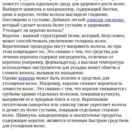
помогут создать идеальную среду для здорового роста волос.
Выберите шампунь и кондиционер, содержащий биотин,
цинк и кератин, чтобы волосы выглядели гладкими,
блестящими и густыми. Добавьте легкий
эликсир для волос
,
который сделает волосы более густыми и здоровыми.
Утолщает ли кератин волосы?
Кератин - важный структурный белок, который, безусловно,
может способствовать увеличению толщины волос.
Кератиновые процедуры могут выпрямить волосы, но при
этом повреждают их. Это связано с тем, что средства для
лечения кератина содержат ингредиенты, отличные от
кератина (например, формальдегид), а высокая температура
используемых инструментов для укладки может обжечь и
сломать волосы, вызывая их выпадение.
Однако
кератин
может быть полезен в средствах для
утолщения волос. Например, кератин снижает вероятность
ломкости волос. Это связано с тем, что кератин связывается с
грубыми краями отдельных волосков, покрывая кутикулу,
выпрямляя ее и придавая блеск и силу. Кератиновая
питательная сыворотка или эликсир также укрепляет волосы
и делает их более густыми, покрывая отдельные стержни
волос. Шампуни, кондиционеры и аналогичные продукты,
содержащие кератин, являются отличным быстрым средством
для утолщения волос.