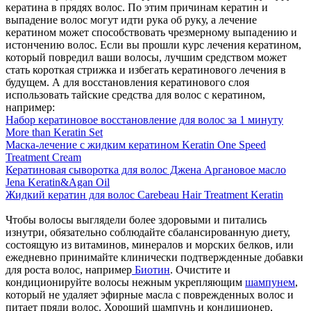
кератина в прядях волос. По этим причинам кератин и
выпадение волос могут идти рука об руку, а лечение
кератином может способствовать чрезмерному выпадению и
истончению волос. Если вы прошли курс лечения кератином,
который повредил ваши волосы, лучшим средством может
стать короткая стрижка и избегать кератинового лечения в
будущем. А для восстановления кератинового слоя
использовать тайские средства для волос с кератином,
например:
Набор кератиновое восстановление для волос за 1 минуту
More than Keratin Set
Маска-лечение с жидким кератином Keratin One Speed
Treatment Cream
Кератиновая сыворотка для волос Джена Аргановое масло
Jena Keratin&Agan Oil
Жидкий кератин для волос Carebeau Hair Treatment Keratin
Чтобы волосы выглядели более здоровыми и питались
изнутри, обязательно соблюдайте сбалансированную диету,
состоящую из витаминов, минералов и морских белков, или
ежедневно принимайте клинически подтвержденные добавки
для роста волос, например
Биотин
. Очистите и
кондиционируйте волосы нежным укрепляющим
шампунем
,
который не удаляет эфирные масла с поврежденных волос и
питает пряди волос. Хороший шампунь и кондиционер,