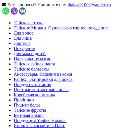
Есть вопросы? Напишите нам
thaicare100@yandex.ru
Тайская аптека
Тайские Мишки. Суперэффективное похудение
Для волос
Для лица
Для тела
Похудение
Для мам и детей
Натуральное масло
Тайская зубная паста
Тайские бальзамы
Аксессуары. Изделия из кожи
Fairtex. Экипировка для бокса
Продукты питания
Цветные контактные линзы
Корейская косметика
Пробники
Пуш-ап белье
Тайские фрукты
Бытовая химия
Продукция Yanhee Hospital
Японская косметика Daiso