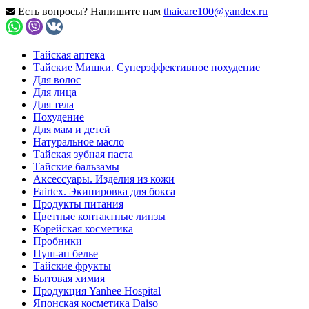
Есть вопросы? Напишите нам
thaicare100@yandex.ru
Тайская аптека
Тайские Мишки. Суперэффективное похудение
Для волос
Для лица
Для тела
Похудение
Для мам и детей
Натуральное масло
Тайская зубная паста
Тайские бальзамы
Аксессуары. Изделия из кожи
Fairtex. Экипировка для бокса
Продукты питания
Цветные контактные линзы
Корейская косметика
Пробники
Пуш-ап белье
Тайские фрукты
Бытовая химия
Продукция Yanhee Hospital
Японская косметика Daiso