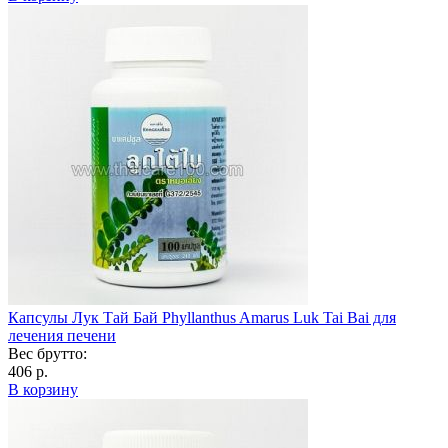
Капсулы Лук Тай Бай Phyllanthus Amarus Luk Tai Bai для
лечения печени
Вес брутто:
406 р.
В корзину