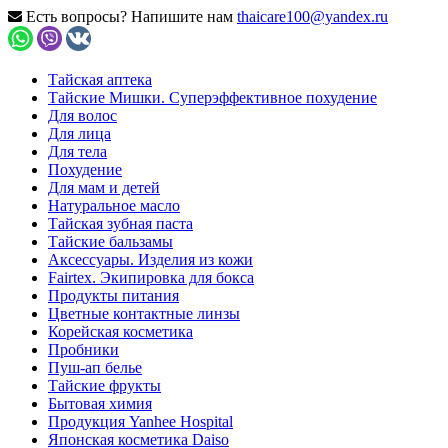
Есть вопросы? Напишите нам
thaicare100@yandex.ru
Тайская аптека
Тайские Мишки. Суперэффективное похудение
Для волос
Для лица
Для тела
Похудение
Для мам и детей
Натуральное масло
Тайская зубная паста
Тайские бальзамы
Аксессуары. Изделия из кожи
Fairtex. Экипировка для бокса
Продукты питания
Цветные контактные линзы
Корейская косметика
Пробники
Пуш-ап белье
Тайские фрукты
Бытовая химия
Продукция Yanhee Hospital
Японская косметика Daiso