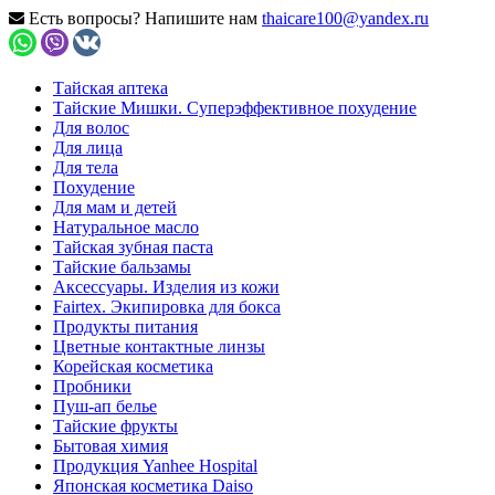
Есть вопросы? Напишите нам
thaicare100@yandex.ru
Тайская аптека
Тайские Мишки. Суперэффективное похудение
Для волос
Для лица
Для тела
Похудение
Для мам и детей
Натуральное масло
Тайская зубная паста
Тайские бальзамы
Аксессуары. Изделия из кожи
Fairtex. Экипировка для бокса
Продукты питания
Цветные контактные линзы
Корейская косметика
Пробники
Пуш-ап белье
Тайские фрукты
Бытовая химия
Продукция Yanhee Hospital
Японская косметика Daiso