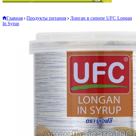
Главная
Продукты питания
Лонган в сиропе UFC Longan
In Syrup