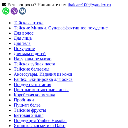
Есть вопросы? Напишите нам
thaicare100@yandex.ru
Тайская аптека
Тайские Мишки. Суперэффективное похудение
Для волос
Для лица
Для тела
Похудение
Для мам и детей
Натуральное масло
Тайская зубная паста
Тайские бальзамы
Аксессуары. Изделия из кожи
Fairtex. Экипировка для бокса
Продукты питания
Цветные контактные линзы
Корейская косметика
Пробники
Пуш-ап белье
Тайские фрукты
Бытовая химия
Продукция Yanhee Hospital
Японская косметика Daiso