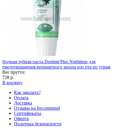
Ночная зубная паста Dentiste'Plus Nighttime для
предотвращения неприятного запаха изо рта по утрам
Вес брутто:
728 р.
В корзину
Как заказать?
Оплата
Доставка
Отзывы на Irecommend
Сертификаты
Оферта
Политика безопасности