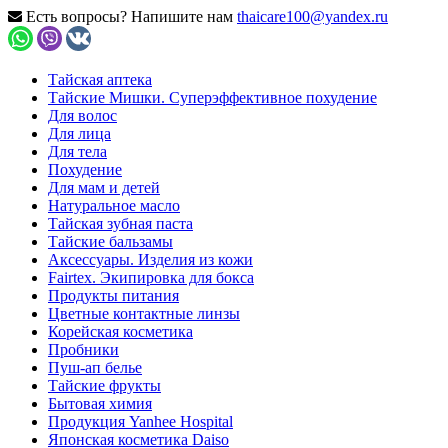
Есть вопросы? Напишите нам
thaicare100@yandex.ru
Тайская аптека
Тайские Мишки. Суперэффективное похудение
Для волос
Для лица
Для тела
Похудение
Для мам и детей
Натуральное масло
Тайская зубная паста
Тайские бальзамы
Аксессуары. Изделия из кожи
Fairtex. Экипировка для бокса
Продукты питания
Цветные контактные линзы
Корейская косметика
Пробники
Пуш-ап белье
Тайские фрукты
Бытовая химия
Продукция Yanhee Hospital
Японская косметика Daiso