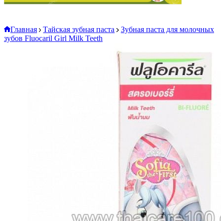
Главная
Тайская зубная паста
Зубная паста для молочных
зубов Fluocaril Girl Milk Teeth