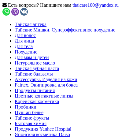
Есть вопросы? Напишите нам
thaicare100@yandex.ru
Тайская аптека
Тайские Мишки. Суперэффективное похудение
Для волос
Для лица
Для тела
Похудение
Для мам и детей
Натуральное масло
Тайская зубная паста
Тайские бальзамы
Аксессуары. Изделия из кожи
Fairtex. Экипировка для бокса
Продукты питания
Цветные контактные линзы
Корейская косметика
Пробники
Пуш-ап белье
Тайские фрукты
Бытовая химия
Продукция Yanhee Hospital
Японская косметика Daiso