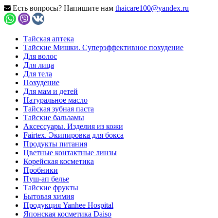
Есть вопросы? Напишите нам
thaicare100@yandex.ru
Тайская аптека
Тайские Мишки. Суперэффективное похудение
Для волос
Для лица
Для тела
Похудение
Для мам и детей
Натуральное масло
Тайская зубная паста
Тайские бальзамы
Аксессуары. Изделия из кожи
Fairtex. Экипировка для бокса
Продукты питания
Цветные контактные линзы
Корейская косметика
Пробники
Пуш-ап белье
Тайские фрукты
Бытовая химия
Продукция Yanhee Hospital
Японская косметика Daiso