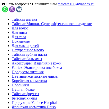
Есть вопросы? Напишите нам
thaicare100@yandex.ru
Тайская аптека
Тайские Мишки. Суперэффективное похудение
Для волос
Для лица
Для тела
Похудение
Для мам и детей
Натуральное масло
Тайская зубная паста
Тайские бальзамы
Аксессуары. Изделия из кожи
Fairtex. Экипировка для бокса
Продукты питания
Цветные контактные линзы
Корейская косметика
Пробники
Пуш-ап белье
Тайские фрукты
Бытовая химия
Продукция Yanhee Hospital
Японская косметика Daiso