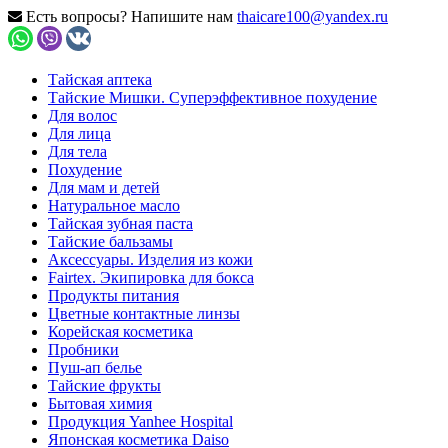
Есть вопросы? Напишите нам
thaicare100@yandex.ru
Тайская аптека
Тайские Мишки. Суперэффективное похудение
Для волос
Для лица
Для тела
Похудение
Для мам и детей
Натуральное масло
Тайская зубная паста
Тайские бальзамы
Аксессуары. Изделия из кожи
Fairtex. Экипировка для бокса
Продукты питания
Цветные контактные линзы
Корейская косметика
Пробники
Пуш-ап белье
Тайские фрукты
Бытовая химия
Продукция Yanhee Hospital
Японская косметика Daiso