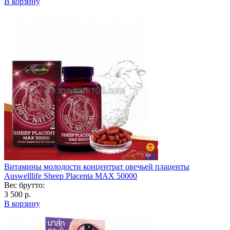
В корзину
Витамины молодости концентрат овечьей плаценты
Auswelllife Sheep Placenta MAX 50000
Вес брутто:
3 500 р.
В корзину