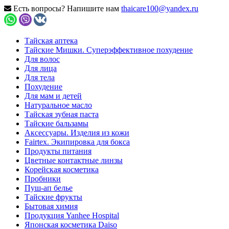
Есть вопросы? Напишите нам
thaicare100@yandex.ru
Тайская аптека
Тайские Мишки. Суперэффективное похудение
Для волос
Для лица
Для тела
Похудение
Для мам и детей
Натуральное масло
Тайская зубная паста
Тайские бальзамы
Аксессуары. Изделия из кожи
Fairtex. Экипировка для бокса
Продукты питания
Цветные контактные линзы
Корейская косметика
Пробники
Пуш-ап белье
Тайские фрукты
Бытовая химия
Продукция Yanhee Hospital
Японская косметика Daiso