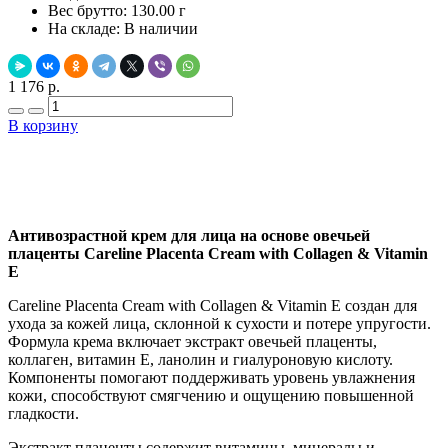
Вес брутто:
130.00 г
На складе:
В наличии
1 176 р.
В корзину
Добавить в закладки
Нашли дешевле ?
Антивозрастной крем для лица на основе овечьей
плаценты Careline Placenta Cream with Collagen & Vitamin
E
Careline Placenta Cream with Collagen & Vitamin E создан для
ухода за кожей лица, склонной к сухости и потере упругости.
Формула крема включает экстракт овечьей плаценты,
коллаген, витамин E, ланолин и гиалуроновую кислоту.
Компоненты помогают поддерживать уровень увлажнения
кожи, способствуют смягчению и ощущению повышенной
гладкости.
Экстракт плаценты содержит витамины, минералы и