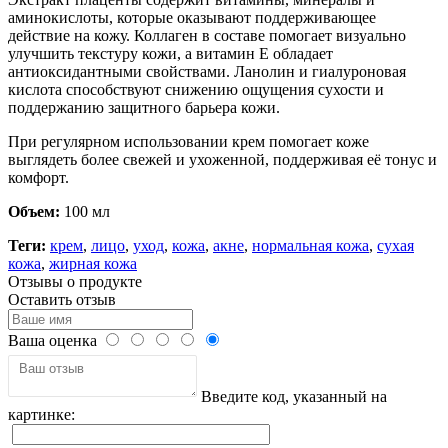
аминокислоты, которые оказывают поддерживающее
действие на кожу. Коллаген в составе помогает визуально
улучшить текстуру кожи, а витамин E обладает
антиоксидантными свойствами. Ланолин и гиалуроновая
кислота способствуют снижению ощущения сухости и
поддержанию защитного барьера кожи.
При регулярном использовании крем помогает коже
выглядеть более свежей и ухоженной, поддерживая её тонус и
комфорт.
Объем:
100 мл
Теги:
крем
,
лицо
,
уход
,
кожа
,
акне
,
нормальная кожа
,
сухая
кожа
,
жирная кожа
Отзывы о продукте
Оставить отзыв
Ваша оценка
Введите код, указанный на
картинке: