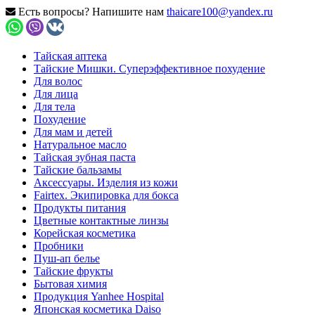
Есть вопросы? Напишите нам
thaicare100@yandex.ru
Тайская аптека
Тайские Мишки. Суперэффективное похудение
Для волос
Для лица
Для тела
Похудение
Для мам и детей
Натуральное масло
Тайская зубная паста
Тайские бальзамы
Аксессуары. Изделия из кожи
Fairtex. Экипировка для бокса
Продукты питания
Цветные контактные линзы
Корейская косметика
Пробники
Пуш-ап белье
Тайские фрукты
Бытовая химия
Продукция Yanhee Hospital
Японская косметика Daiso