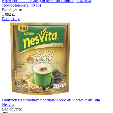
Крем Hirudoid Cream для лечения синяков, гематом,
тромбофлебита (40 гр)
Вес брутто:
1 092 р.
В корзину
Напиток из злаковых с соевыми бобами и семенами Чиа
Nesvita
Вес брутто: