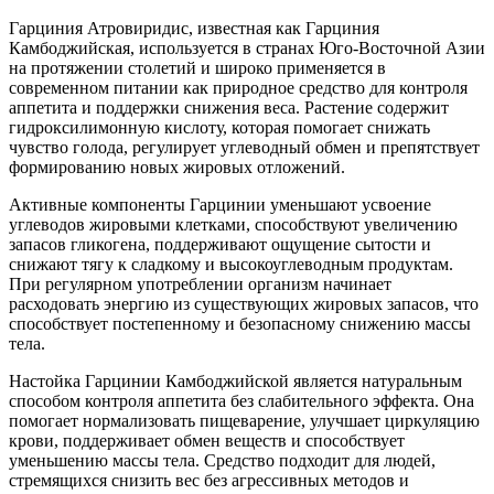
Гарциния Атровиридис, известная как Гарциния
Камбоджийская, используется в странах Юго-Восточной Азии
на протяжении столетий и широко применяется в
современном питании как природное средство для контроля
аппетита и поддержки снижения веса. Растение содержит
гидроксилимонную кислоту, которая помогает снижать
чувство голода, регулирует углеводный обмен и препятствует
формированию новых жировых отложений.
Активные компоненты Гарцинии уменьшают усвоение
углеводов жировыми клетками, способствуют увеличению
запасов гликогена, поддерживают ощущение сытости и
снижают тягу к сладкому и высокоуглеводным продуктам.
При регулярном употреблении организм начинает
расходовать энергию из существующих жировых запасов, что
способствует постепенному и безопасному снижению массы
тела.
Настойка Гарцинии Камбоджийской является натуральным
способом контроля аппетита без слабительного эффекта. Она
помогает нормализовать пищеварение, улучшает циркуляцию
крови, поддерживает обмен веществ и способствует
уменьшению массы тела. Средство подходит для людей,
стремящихся снизить вес без агрессивных методов и