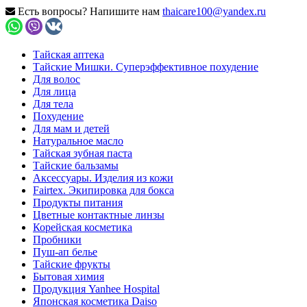
Есть вопросы? Напишите нам
thaicare100@yandex.ru
Тайская аптека
Тайские Мишки. Суперэффективное похудение
Для волос
Для лица
Для тела
Похудение
Для мам и детей
Натуральное масло
Тайская зубная паста
Тайские бальзамы
Аксессуары. Изделия из кожи
Fairtex. Экипировка для бокса
Продукты питания
Цветные контактные линзы
Корейская косметика
Пробники
Пуш-ап белье
Тайские фрукты
Бытовая химия
Продукция Yanhee Hospital
Японская косметика Daiso