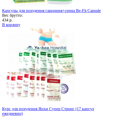
Капсулы для похудения гарциния+сенна Be-Fit Capsule
Вес брутто:
434 р.
В корзину
Курс для похудения Янхи Супер Стронг (17 капсул
ежедневно)