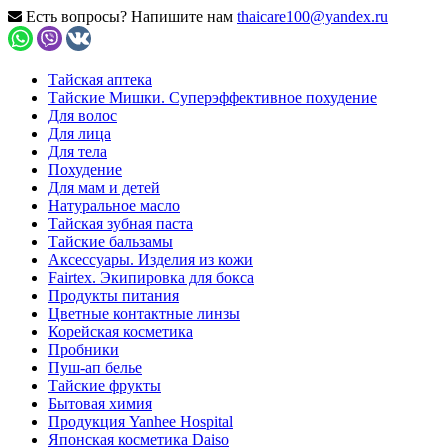
Есть вопросы? Напишите нам
thaicare100@yandex.ru
Тайская аптека
Тайские Мишки. Суперэффективное похудение
Для волос
Для лица
Для тела
Похудение
Для мам и детей
Натуральное масло
Тайская зубная паста
Тайские бальзамы
Аксессуары. Изделия из кожи
Fairtex. Экипировка для бокса
Продукты питания
Цветные контактные линзы
Корейская косметика
Пробники
Пуш-ап белье
Тайские фрукты
Бытовая химия
Продукция Yanhee Hospital
Японская косметика Daiso