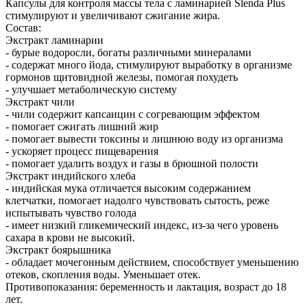
Капсулы для контроля массы тела с ламинарией Slenda Plus
стимулируют и увеличивают сжигание жира.
Состав:
Экстракт ламинарии
- бурые водоросли, богаты различными минералами
- содержат много йода, стимулируют выработку в организме
гормонов щитовидной железы, помогая похудеть
- улучшает метаболическую систему
Экстракт чили
- чили содержит капсаицин с согревающим эффектом
- помогает сжигать лишний жир
- помогает вывести токсины и лишнюю воду из организма
- ускоряет процесс пищеварения
- помогает удалить воздух и газы в брюшной полости
Экстракт индийского хлеба
- индийская мука отличается высоким содержанием
клетчатки, помогает надолго чувствовать сытость, реже
испытывать чувство голода
- имеет низкий гликемический индекс, из-за чего уровень
сахара в крови не высокий.
Экстракт боярышника
- обладает мочегонным действием, способствует уменьшению
отеков, скопления воды. Уменьшает отек.
Противопоказания: беременность и лактация, возраст до 18
лет.