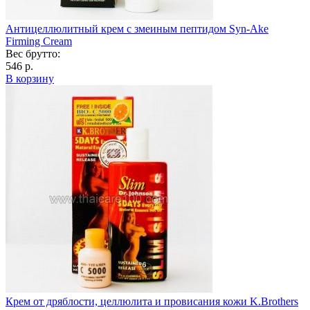
Антицеллюлитный крем с змеиным пептидом Syn-Ake
Firming Cream
Вес брутто:
546 р.
В корзину
Крем от дряблости, целлюлита и провисания кожи K.Brothers