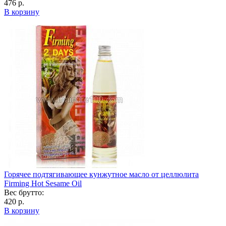
476 р.
В корзину
Горячее подтягивающее кунжутное масло от целлюлита
Firming Hot Sesame Oil
Вес брутто:
420 р.
В корзину