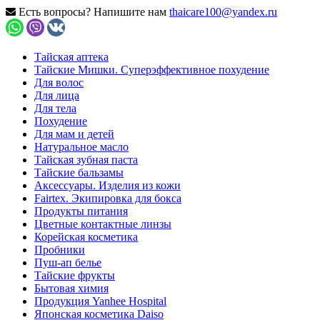
Есть вопросы? Напишите нам
thaicare100@yandex.ru
Тайская аптека
Тайские Мишки. Суперэффективное похудение
Для волос
Для лица
Для тела
Похудение
Для мам и детей
Натуральное масло
Тайская зубная паста
Тайские бальзамы
Аксессуары. Изделия из кожи
Fairtex. Экипировка для бокса
Продукты питания
Цветные контактные линзы
Корейская косметика
Пробники
Пуш-ап белье
Тайские фрукты
Бытовая химия
Продукция Yanhee Hospital
Японская косметика Daiso