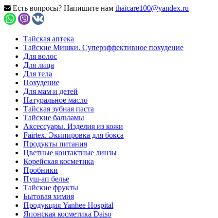
Есть вопросы? Напишите нам
thaicare100@yandex.ru
Тайская аптека
Тайские Мишки. Суперэффективное похудение
Для волос
Для лица
Для тела
Похудение
Для мам и детей
Натуральное масло
Тайская зубная паста
Тайские бальзамы
Аксессуары. Изделия из кожи
Fairtex. Экипировка для бокса
Продукты питания
Цветные контактные линзы
Корейская косметика
Пробники
Пуш-ап белье
Тайские фрукты
Бытовая химия
Продукция Yanhee Hospital
Японская косметика Daiso