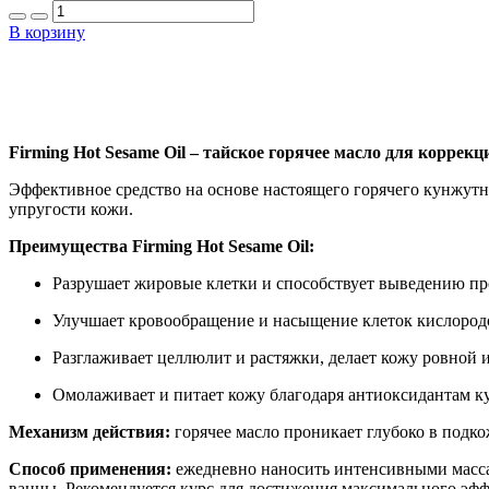
В корзину
Firming Hot Sesame Oil – тайское горячее масло для коррек
Эффективное средство на основе настоящего горячего кунжутн
упругости кожи.
Преимущества Firming Hot Sesame Oil:
Разрушает жировые клетки и способствует выведению про
Улучшает кровообращение и насыщение клеток кислоро
Разглаживает целлюлит и растяжки, делает кожу ровной 
Омолаживает и питает кожу благодаря антиоксидантам к
Механизм действия:
горячее масло проникает глубоко в подко
Способ применения:
ежедневно наносить интенсивными массаж
ванны. Рекомендуется курс для достижения максимального эфф