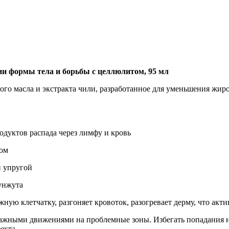
Добавить в закладки
Нашли дешевле ?
ции формы тела и борьбы с целлюлитом, 95 мл
ого масла и экстракта чили, разработанное для уменьшения жи
дуктов распада через лимфу и кровь
дом
и упругой
унжута
жную клетчатку, разгоняет кровоток, разогревает дерму, что ак
ными движениями на проблемные зоны. Избегать попадания на сл
екта.