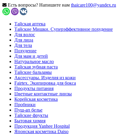
Есть вопросы? Напишите нам
thaicare100@yandex.ru
Тайская аптека
Тайские Мишки. Суперэффективное похудение
Для волос
Для лица
Для тела
Похудение
Для мам и детей
Натуральное масло
Тайская зубная паста
Тайские бальзамы
Аксессуары. Изделия из кожи
Fairtex. Экипировка для бокса
Продукты питания
Цветные контактные линзы
Корейская косметика
Пробники
Пуш-ап белье
Тайские фрукты
Бытовая химия
Продукция Yanhee Hospital
Японская косметика Daiso