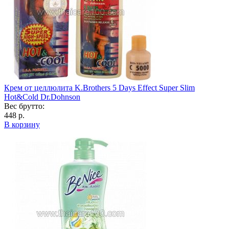
Крем от целлюлита K.Brothers 5 Days Effect Super Slim
Hot&Cold Dr.Dohnson
Вес брутто:
448 р.
В корзину