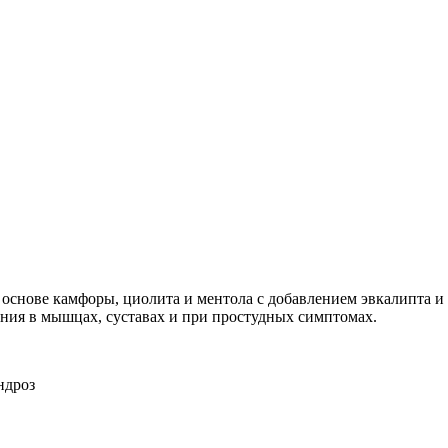
Добавить в закладки
Нашли дешевле ?
основе камфоры, циолита и ментола с добавлением эвкалипта и
ния в мышцах, суставах и при простудных симптомах.
ндроз