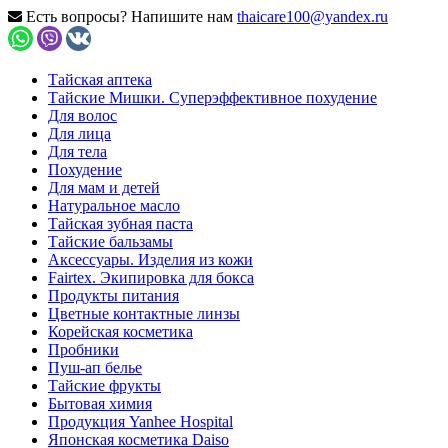
Есть вопросы? Напишите нам
thaicare100@yandex.ru
Тайская аптека
Тайские Мишки. Суперэффективное похудение
Для волос
Для лица
Для тела
Похудение
Для мам и детей
Натуральное масло
Тайская зубная паста
Тайские бальзамы
Аксессуары. Изделия из кожи
Fairtex. Экипировка для бокса
Продукты питания
Цветные контактные линзы
Корейская косметика
Пробники
Пуш-ап белье
Тайские фрукты
Бытовая химия
Продукция Yanhee Hospital
Японская косметика Daiso