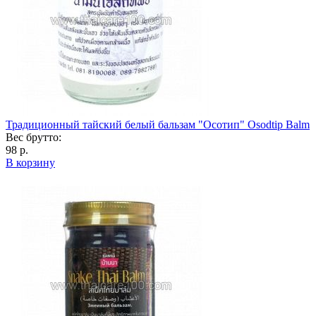
Традиционный тайский белый бальзам "Осотип" Osodtip Balm
Вес брутто:
98 р.
В корзину