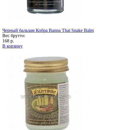
Черный бальзам Кобра Banna Thai Snake Balm
Вес брутто:
168 р.
В корзину