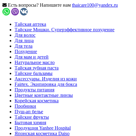
Есть вопросы? Напишите нам
thaicare100@yandex.ru
Тайская аптека
Тайские Мишки. Суперэффективное похудение
Для волос
Для лица
Для тела
Похудение
Для мам и детей
Натуральное масло
Тайская зубная паста
Тайские бальзамы
Аксессуары. Изделия из кожи
Fairtex. Экипировка для бокса
Продукты питания
Цветные контактные линзы
Корейская косметика
Пробники
Пуш-ап белье
Тайские фрукты
Бытовая химия
Продукция Yanhee Hospital
Японская косметика Daiso