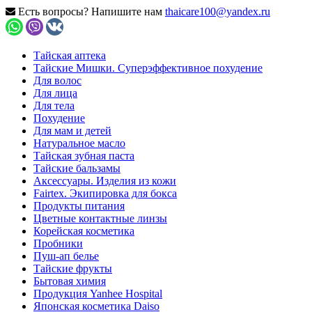
Есть вопросы? Напишите нам
thaicare100@yandex.ru
Тайская аптека
Тайские Мишки. Суперэффективное похудение
Для волос
Для лица
Для тела
Похудение
Для мам и детей
Натуральное масло
Тайская зубная паста
Тайские бальзамы
Аксессуары. Изделия из кожи
Fairtex. Экипировка для бокса
Продукты питания
Цветные контактные линзы
Корейская косметика
Пробники
Пуш-ап белье
Тайские фрукты
Бытовая химия
Продукция Yanhee Hospital
Японская косметика Daiso