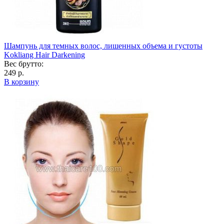
Шампунь для темных волос, лишенных объема и густоты
Kokliang Hair Darkening
Вес брутто:
249 р.
В корзину