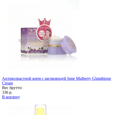
Антивозрастной крем с шелковицей Isme Mulberry Glutathione
Cream
Вес брутто:
336 р.
В корзину