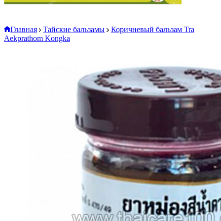
Главная
Тайские бальзамы
Коричневый бальзам Tra
Aekprathom Kongka