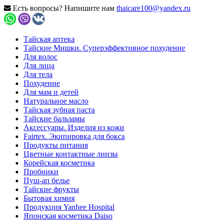
Есть вопросы? Напишите нам
thaicare100@yandex.ru
Тайская аптека
Тайские Мишки. Суперэффективное похудение
Для волос
Для лица
Для тела
Похудение
Для мам и детей
Натуральное масло
Тайская зубная паста
Тайские бальзамы
Аксессуары. Изделия из кожи
Fairtex. Экипировка для бокса
Продукты питания
Цветные контактные линзы
Корейская косметика
Пробники
Пуш-ап белье
Тайские фрукты
Бытовая химия
Продукция Yanhee Hospital
Японская косметика Daiso