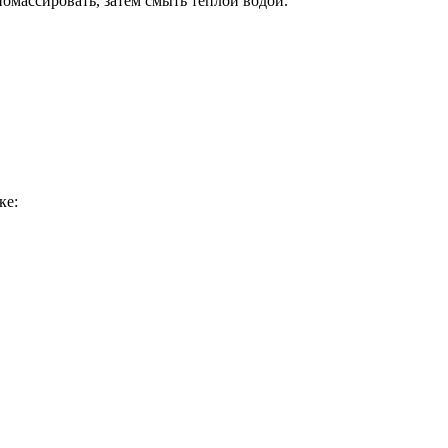
омассировать, затем смыть теплой водой.
ке: