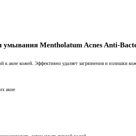
Добавить в закладки
Нашли дешевле ?
 умывания Mentholatum Acnes Anti-Bacte
ой к акне кожей. Эффективно удаляет загрязнения и излишки ко
их акне