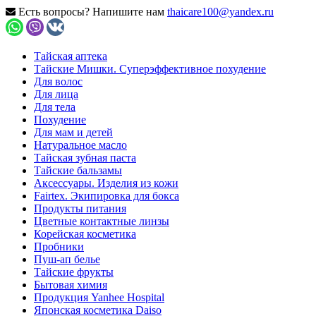
Есть вопросы? Напишите нам
thaicare100@yandex.ru
Тайская аптека
Тайские Мишки. Суперэффективное похудение
Для волос
Для лица
Для тела
Похудение
Для мам и детей
Натуральное масло
Тайская зубная паста
Тайские бальзамы
Аксессуары. Изделия из кожи
Fairtex. Экипировка для бокса
Продукты питания
Цветные контактные линзы
Корейская косметика
Пробники
Пуш-ап белье
Тайские фрукты
Бытовая химия
Продукция Yanhee Hospital
Японская косметика Daiso