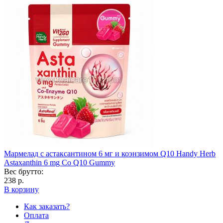
Мармелад с астаксантином 6 мг и коэнзимом Q10 Handy Herb
Astaxanthin 6 mg Co Q10 Gummy
Вес брутто:
238 р.
В корзину
Как заказать?
Оплата