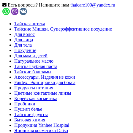
Есть вопросы? Напишите нам
thaicare100@yandex.ru
Тайская аптека
Тайские Мишки. Суперэффективное похудение
Для волос
Для лица
Для тела
Похудение
Для мам и детей
Натуральное масло
Тайская зубная паста
Тайские бальзамы
Аксессуары. Изделия из кожи
Fairtex. Экипировка для бокса
Продукты питания
Цветные контактные линзы
Корейская косметика
Пробники
Пуш-ап белье
Тайские фрукты
Бытовая химия
Продукция Yanhee Hospital
Японская косметика Daiso