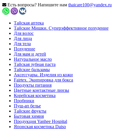
Есть вопросы? Напишите нам
thaicare100@yandex.ru
Тайская аптека
Тайские Мишки. Суперэффективное похудение
Для волос
Для лица
Для тела
Похудение
Для мам и детей
Натуральное масло
Тайская зубная паста
Тайские бальзамы
Аксессуары. Изделия из кожи
Fairtex. Экипировка для бокса
Продукты питания
Цветные контактные линзы
Корейская косметика
Пробники
Пуш-ап белье
Тайские фрукты
Бытовая химия
Продукция Yanhee Hospital
Японская косметика Daiso