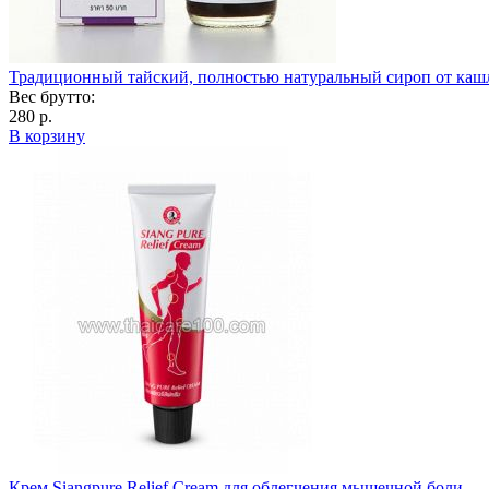
Традиционный тайский, полностью натуральный сироп от кашл
Вес брутто:
280 р.
В корзину
Крем Siangpure Relief Cream для облегчения мышечной боли