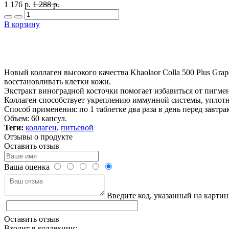
1 176 р.
1 288 р.
В корзину
Новый коллаген высокого качества Khaolaor Colla 500 Plus Gra
восстановливать клетки кожи.
Экстракт виноградной косточки помогает избавиться от пигме
Коллаген способствует укреплению иммунной системы, уплот
Способ применения: по 1 таблетке два раза в день перед завтра
Объем: 60 капсул.
Теги:
коллаген
,
питьевой
Отзывы о продукте
Оставить отзыв
Ваша оценка
Введите код, указанный на картин
Оставить отзыв
Входит в коллекции: