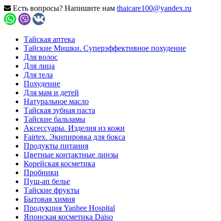
Есть вопросы? Напишите нам
thaicare100@yandex.ru
Тайская аптека
Тайские Мишки. Суперэффективное похудение
Для волос
Для лица
Для тела
Похудение
Для мам и детей
Натуральное масло
Тайская зубная паста
Тайские бальзамы
Аксессуары. Изделия из кожи
Fairtex. Экипировка для бокса
Продукты питания
Цветные контактные линзы
Корейская косметика
Пробники
Пуш-ап белье
Тайские фрукты
Бытовая химия
Продукция Yanhee Hospital
Японская косметика Daiso