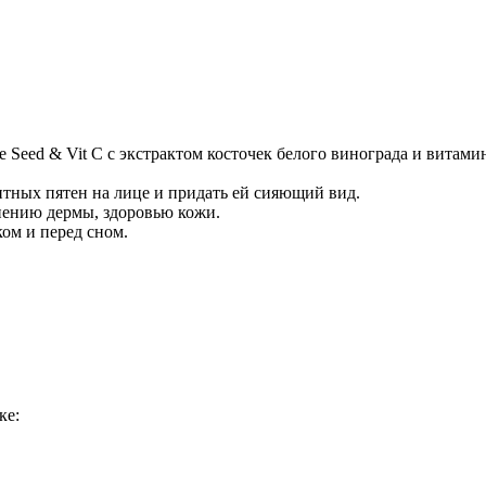
Добавить в закладки
Нашли дешевле ?
pe Seed & Vit C с экстрактом косточек белого винограда и вита
нтных пятен на лице и придать ей сияющий вид.
нению дермы, здоровью кожи.
ком и перед сном.
ке: