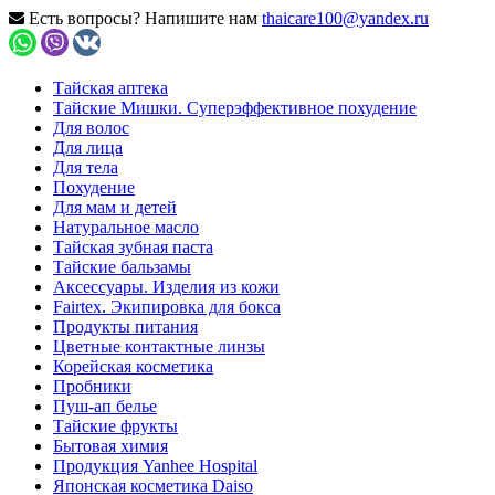
Есть вопросы? Напишите нам
thaicare100@yandex.ru
Тайская аптека
Тайские Мишки. Суперэффективное похудение
Для волос
Для лица
Для тела
Похудение
Для мам и детей
Натуральное масло
Тайская зубная паста
Тайские бальзамы
Аксессуары. Изделия из кожи
Fairtex. Экипировка для бокса
Продукты питания
Цветные контактные линзы
Корейская косметика
Пробники
Пуш-ап белье
Тайские фрукты
Бытовая химия
Продукция Yanhee Hospital
Японская косметика Daiso