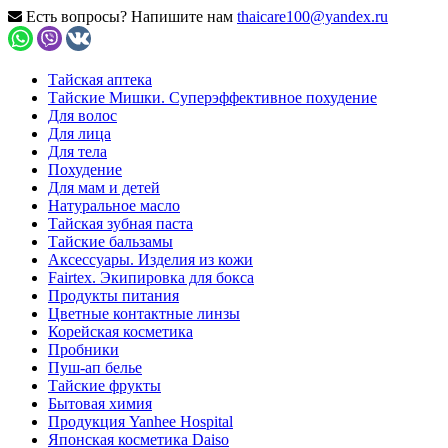
Есть вопросы? Напишите нам
thaicare100@yandex.ru
Тайская аптека
Тайские Мишки. Суперэффективное похудение
Для волос
Для лица
Для тела
Похудение
Для мам и детей
Натуральное масло
Тайская зубная паста
Тайские бальзамы
Аксессуары. Изделия из кожи
Fairtex. Экипировка для бокса
Продукты питания
Цветные контактные линзы
Корейская косметика
Пробники
Пуш-ап белье
Тайские фрукты
Бытовая химия
Продукция Yanhee Hospital
Японская косметика Daiso