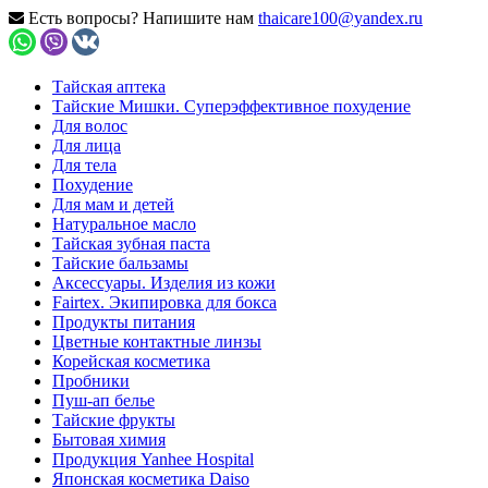
Есть вопросы? Напишите нам
thaicare100@yandex.ru
Тайская аптека
Тайские Мишки. Суперэффективное похудение
Для волос
Для лица
Для тела
Похудение
Для мам и детей
Натуральное масло
Тайская зубная паста
Тайские бальзамы
Аксессуары. Изделия из кожи
Fairtex. Экипировка для бокса
Продукты питания
Цветные контактные линзы
Корейская косметика
Пробники
Пуш-ап белье
Тайские фрукты
Бытовая химия
Продукция Yanhee Hospital
Японская косметика Daiso