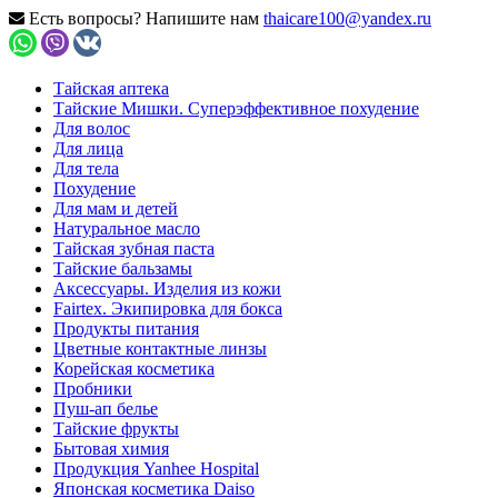
Есть вопросы? Напишите нам
thaicare100@yandex.ru
Тайская аптека
Тайские Мишки. Суперэффективное похудение
Для волос
Для лица
Для тела
Похудение
Для мам и детей
Натуральное масло
Тайская зубная паста
Тайские бальзамы
Аксессуары. Изделия из кожи
Fairtex. Экипировка для бокса
Продукты питания
Цветные контактные линзы
Корейская косметика
Пробники
Пуш-ап белье
Тайские фрукты
Бытовая химия
Продукция Yanhee Hospital
Японская косметика Daiso