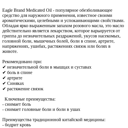
Нашли дешевле ?
Eagle Brand Medicated Oil - популярное обезболивающее
средство для наружного применения, известное своими
ароматическими, целебными и успокаивающими свойствами.
Обладая ярко выраженным запахом розового масла, это масло
действительно является лекарством, которое варьируется от
гриппа до незначительных раздражений, укусов насекомых,
головной боли, мышечных болей, боли в спине, артрите,
напряжениях, ушибах, растяжениях связок или болях в
животе.
Рекомендовано при:
✔ незначительной боли в мышцах и суставах
✔ боль в спине
✔ артрите
✔ Синяках
✔ растяжение связок
Ключевые преимущества:
- снимает боль
- снимает головные боли и боли в ушах
Преимущества традиционной китайской медицины:
- бодрит кровь