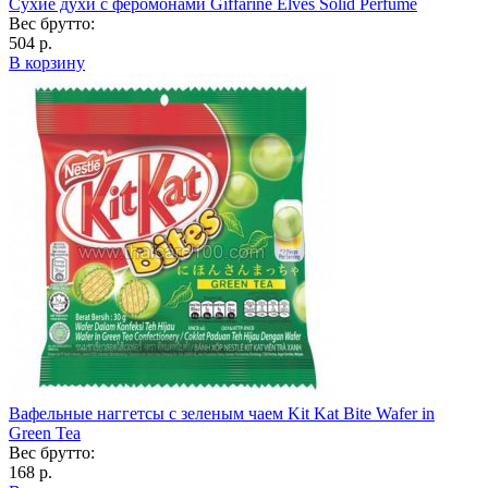
Сухие духи с феромонами Giffarine Elves Solid Perfume
Вес брутто:
504 р.
В корзину
Вафельные наггетсы с зеленым чаем Kit Kat Bite Wafer in
Green Tea
Вес брутто:
168 р.