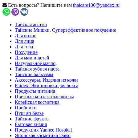
Есть вопросы? Напишите нам
thaicare100@yandex.ru
Тайская аптека
Тайские Мишки. Суперэффективное похудение
Для волос
Для лица
Для тела
Похудение
Для мам и детей
Натуральное масло
Тайская зубная паста
Тайские бальзамы
Аксессуары. Изделия из кожи
Fairtex. Экипировка для бокса
Продукты питания
Цветные контактные линзы
Корейская косметика
Пробники
Пуш-ап белье
Тайские фрукты
Бытовая химия
Продукция Yanhee Hospital
Японская косметика Daiso