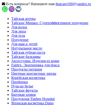
Есть вопросы? Напишите нам
thaicare100@yandex.ru
Тайская аптека
Тайские Мишки. Суперэффективное похудение
Для волос
Для лица
Для тела
Похудение
Для мам и детей
Натуральное масло
Тайская зубная паста
Тайские бальзамы
Аксессуары. Изделия из кожи
Fairtex. Экипировка для бокса
Продукты питания
Цветные контактные линзы
Корейская косметика
Пробники
Пуш-ап белье
Тайские фрукты
Бытовая химия
Продукция Yanhee Hospital
Японская косметика Daiso