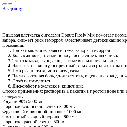
В корзину
Пищевая клетчатка с ягодами Donutt Fibely Mix помогает норм
запора, снижает риск геморроя. Обеспечивает детоксикацию к
Показания:
1. Плохая выделительная система, запоры, геморрой.
2. Боль в животе, частый понос, воспаление кишечника.
3. Тусклая кожа, сыпь, акне, частые воспаления на лице.
4. Частые язвы во рту, неприятный запах изо рта или запах от
5. Потеря аппетита, метеоризм, газы.
6. Частая головная боль, утомляемость, ощущение холода и жа
7. Слабый иммунитет.
8. Дискомфорт в желудке и кишечнике.
Способ применения: растворить 1 пакетик в простой воде или 1
Содержит:
Инулин 90% 5000 мг.
Порошок ксилиевой шелухи 3500 мг.
Фруктовый и овощной порошок 1000 мг.
Смешанный ягодный порошок 800 мг.
Порошок красной свеклы 500 мг.
Экстракт гарцинии 200 мг.