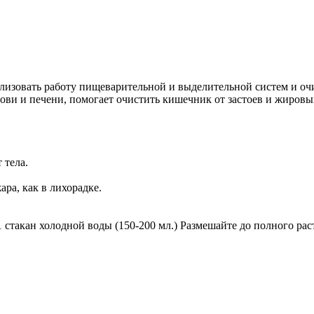
Добавить в закладки
Нашли дешевле ?
ализовать работу пищеварительной и выделительной систем и оч
рови и печени, помогает очистить кишечник от застоев и жиров
 тела.
ра, как в лихорадке.
 стакан холодной воды (150-200 мл.) Размешайте до полного рас