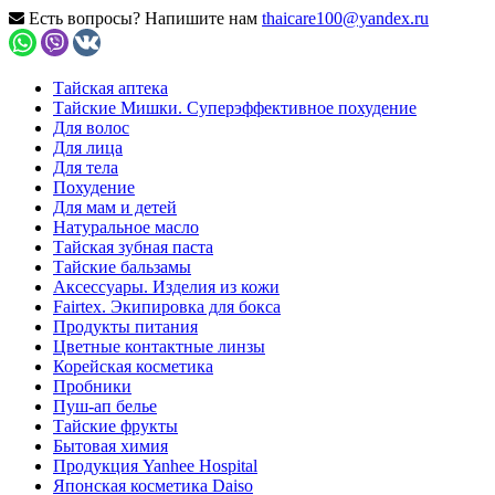
Есть вопросы? Напишите нам
thaicare100@yandex.ru
Тайская аптека
Тайские Мишки. Суперэффективное похудение
Для волос
Для лица
Для тела
Похудение
Для мам и детей
Натуральное масло
Тайская зубная паста
Тайские бальзамы
Аксессуары. Изделия из кожи
Fairtex. Экипировка для бокса
Продукты питания
Цветные контактные линзы
Корейская косметика
Пробники
Пуш-ап белье
Тайские фрукты
Бытовая химия
Продукция Yanhee Hospital
Японская косметика Daiso